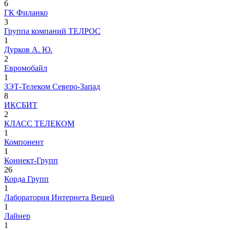
6
ГК Филанко
3
Группа компаний ТЕЛРОС
1
Дурков А. Ю.
2
Евромобайл
1
ЗЭТ-Телеком Северо-Запад
8
ИКСБИТ
2
КЛАСС ТЕЛЕКОМ
1
Компонент
1
Коннект-Групп
26
Корда Групп
1
Лаборатория Интернета Вещей
1
Лайнер
1