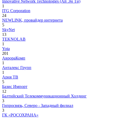
Innovative Network Technologies (Ай Эн Ти)
1
ITG Corporation
24
NEWLINK, провайдер интернета
5
SkyNet
13
TEKNOLAB
1
Yota
201
АврораКомп
1
Анталекс Групп
1
Ария ТВ
5
Базис Импорт
12
Балтийский Телекоммуникационный Холдинг
3
Гипросвязь, Северо - Западный филиал
3
ГК «РОСОХРАНА»