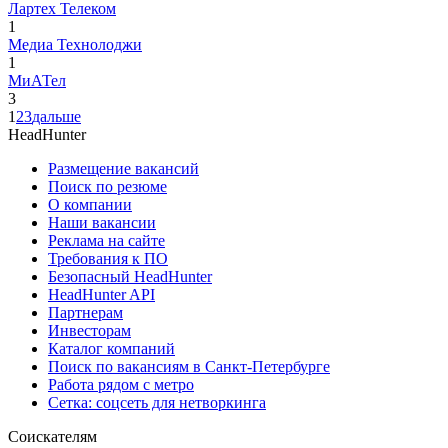
Лартех Телеком
1
Медиа Технолоджи
1
МиАТел
3
1
2
3
дальше
HeadHunter
Размещение вакансий
Поиск по резюме
О компании
Наши вакансии
Реклама на сайте
Требования к ПО
Безопасный HeadHunter
HeadHunter API
Партнерам
Инвесторам
Каталог компаний
Поиск по вакансиям в Санкт-Петербурге
Работа рядом с метро
Сетка: соцсеть для нетворкинга
Соискателям