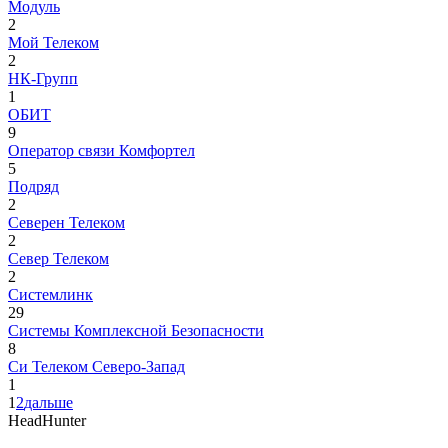
Модуль
2
Мой Телеком
2
НК-Групп
1
ОБИТ
9
Оператор связи Комфортел
5
Подряд
2
Северен Телеком
2
Север Телеком
2
Системлинк
29
Системы Комплексной Безопасности
8
Си Телеком Северо-Запад
1
1
2
дальше
HeadHunter