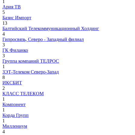
1
Ария ТВ
5
Базис Импорт
13
Балтийский Телекоммуникационный Холдинг
4
Гипросвязь, Северо - Западный филиал
3
ГК Филанко
3
Группа компаний ТЕЛРОС
1
ЗЭТ-Телеком Северо-Запад
8
ИКСБИТ
2
КЛАСС ТЕЛЕКОМ
1
Компонент
1
Корда Групп
1
Миллениум
4