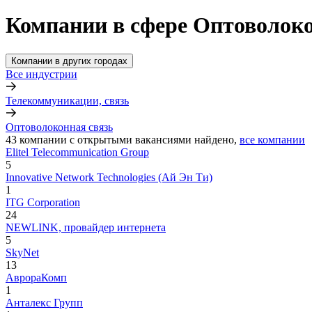
Компании в сфере Оптоволоко
Компании в других городах
Все индустрии
Телекоммуникации, связь
Оптоволоконная связь
43
компании с открытыми вакансиями
найдено,
все компании
Elitel Telecommunication Group
5
Innovative Network Technologies (Ай Эн Ти)
1
ITG Corporation
24
NEWLINK, провайдер интернета
5
SkyNet
13
АврораКомп
1
Анталекс Групп