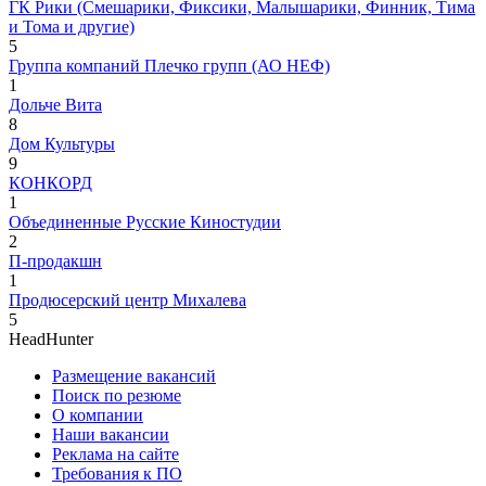
ГК Рики (Смешарики, Фиксики, Малышарики, Финник, Тима
и Тома и другие)
5
Группа компаний Плечко групп (АО НЕФ)
1
Дольче Вита
8
Дом Культуры
9
КОНКОРД
1
Объединенные Русские Киностудии
2
П-продакшн
1
Продюсерский центр Михалева
5
HeadHunter
Размещение вакансий
Поиск по резюме
О компании
Наши вакансии
Реклама на сайте
Требования к ПО