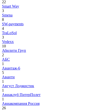
22
Smart Way
3
Smena
8
SW-payments
4
TraLoSol
3
Vedexx
10
Абилити Груп
2
АБС
1
Авантаж-6
5
Аванти
1
Август Лоджистик
1
Авиаклуб ПитерПолет
1
Авиакомпания Россия
26