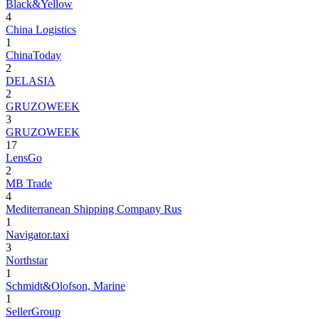
Black&Yellow
4
China Logistics
1
ChinaToday
2
DELASIA
2
GRUZOWEEK
3
GRUZOWEEK
17
LensGo
2
MB Trade
4
Mediterranean Shipping Company Rus
1
Navigator.taxi
3
Northstar
1
Schmidt&Olofson, Marine
1
SellerGroup