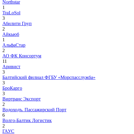
Northstar
1
TraLoSol
3
Абилити Груп
2
Айкьюб
1
АльфаСтар
2
АО ФК Консортум
11
Аривист
3
Балтийский филиал ФГБУ «Морспасслужба»
3
БроКарго
3
Виртранс Экспорт
2
Водоходъ. Пассажирский Порт
6
Волго-Балтик Логистик
2
ГАУС