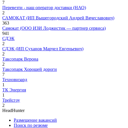
7
Перевезти - наш оператор доставки (НАО)
2
САМОКАТ (ИП Вышегородский Андрей Вячеславович)
363
Самокат (ООО ИЗИ Лоджистик — партнер сервиса)
941
СДЭК
2
СДЭК (ИП Суханов Марчел Евгеньевич)
2
Таксопарк Верона
2
Таксопарк Хорошей дороги
7
Техновизард
1
ТК Энергия
1
Трейсгоу
2
HeadHunter
Размещение вакансий
Поиск по резюме