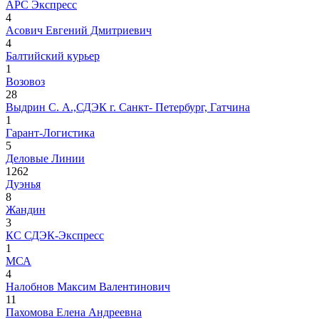
АРС Экспресс
4
Асович Евгений Дмитриевич
4
Балтийский курьер
1
Возовоз
28
Выдрин С. А.,СДЭК г. Санкт- Петербург, Гатчина
1
Гарант-Логистика
5
Деловые Линии
1262
Дуэнья
8
Жандин
3
КС СДЭК-Экспресс
1
МСА
4
Налобнов Максим Валентинович
11
Пахомова Елена Андреевна