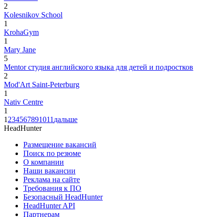
2
Kolesnikov School
1
KrohaGym
1
Mary Jane
5
Mentor студия английского языка для детей и подростков
2
Mod'Art Saint-Peterburg
1
Nativ Centre
1
1
2
3
4
5
6
7
8
9
10
11
дальше
HeadHunter
Размещение вакансий
Поиск по резюме
О компании
Наши вакансии
Реклама на сайте
Требования к ПО
Безопасный HeadHunter
HeadHunter API
Партнерам