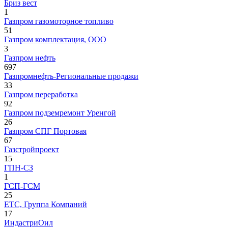
Бриз вест
1
Газпром газомоторное топливо
51
Газпром комплектация, OOO
3
Газпром нефть
697
Газпромнефть-Региональные продажи
33
Газпром переработка
92
Газпром подземремонт Уренгой
26
Газпром СПГ Портовая
67
Газстройпроект
15
ГПН-СЗ
1
ГСП-ГСМ
25
ЕТС, Группа Компаний
17
ИндастриОил