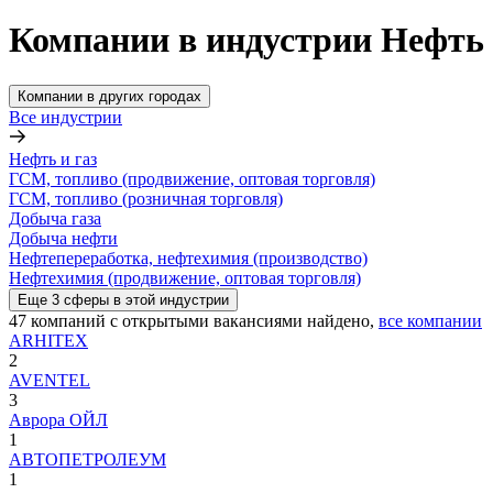
Компании в индустрии Нефть 
Компании в других городах
Все индустрии
Нефть и газ
ГСМ, топливо (продвижение, оптовая торговля)
ГСМ, топливо (розничная торговля)
Добыча газа
Добыча нефти
Нефтепереработка, нефтехимия (производство)
Нефтехимия (продвижение, оптовая торговля)
Еще
3
сферы
в этой индустрии
47
компаний с открытыми вакансиями
найдено,
все компании
ARHITEX
2
AVENTEL
3
Аврора ОЙЛ
1
АВТОПЕТРОЛЕУМ
1