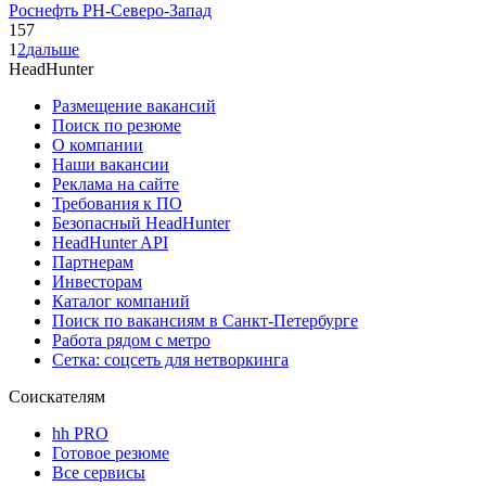
Роснефть РН-Северо-Запад
157
1
2
дальше
HeadHunter
Размещение вакансий
Поиск по резюме
О компании
Наши вакансии
Реклама на сайте
Требования к ПО
Безопасный HeadHunter
HeadHunter API
Партнерам
Инвесторам
Каталог компаний
Поиск по вакансиям в Санкт-Петербурге
Работа рядом с метро
Сетка: соцсеть для нетворкинга
Соискателям
hh PRO
Готовое резюме
Все сервисы