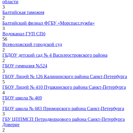
области
3
Балтийская таможня
2
Балтийский филиал ФГБУ «Морспасслужба»
3
Водоканал ГУП СПб
56
Всеволожский городской суд
2
ГБДОУ детский сад № 4 Василеостровского района
2
ГБОУ гимназия №524
3
ГБОУ Лицей № 126 Калининского района Санкт-Петербурга
5
ГБОУ Лицей № 410 Пушкинского района Санкт-Петербурга
4
ГБОУ школа № 469
7
ГБОУ школа № 683 Приморского района Санкт-Петербурга
3
ГБУ ЦППМСП Петродворцового района Санкт-Петербурга
Доверие
2