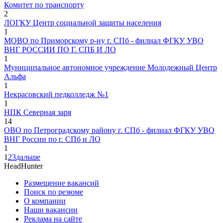
Комитет по транспорту
2
ЛОГКУ Центр социальной защиты населения
1
МОВО по Приморскому р-ну г. СПб - филиал ФГКУ УВО
ВНГ РОССИИ ПО Г. СПБ И ЛО
1
Муниципальное автономное учреждение Молодежный Центр
Альфа
1
Некрасовский педколледж №1
1
НПК Северная заря
14
ОВО по Петроградскому району г. СПб - филиал ФГКУ УВО
ВНГ России по г. СПб и ЛО
1
1
2
3
дальше
HeadHunter
Размещение вакансий
Поиск по резюме
О компании
Наши вакансии
Реклама на сайте