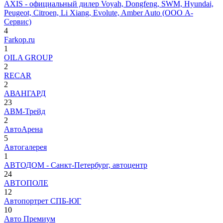
AXIS - официальный дилер Voyah, Dongfeng, SWM, Hyundai,
Peugeot, Citroen, Li Xiang, Evolute, Amber Auto (ООО А-
Сервис)
4
Farkop.ru
1
OILA GROUP
2
RECAR
2
АВАНГАРД
23
АВМ-Трейд
2
АвтоАрена
5
Автогалерея
1
АВТОДОМ - Санкт-Петербург, автоцентр
24
АВТОПОЛЕ
12
Автопортрет СПБ-ЮГ
10
Авто Премиум