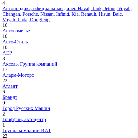
4
Автопродикс, официальный дилер Haval, Tank, Jetour, Voyah,
Changan, Porsche, Nissan, Infiniti, Kia, Renault, Hisun, Baic,
Voyah, Lada, Dongfeng
16
Автосомелье
10
Авто-Стиль
10
АЕР
3
Аксель, Группа компаний
17
Аларм-Моторс
22
Атлант
6
Брандт
9
Город Русских Машин
2
Гриффин, автоцентр
1
Группа компаний ИАТ
23