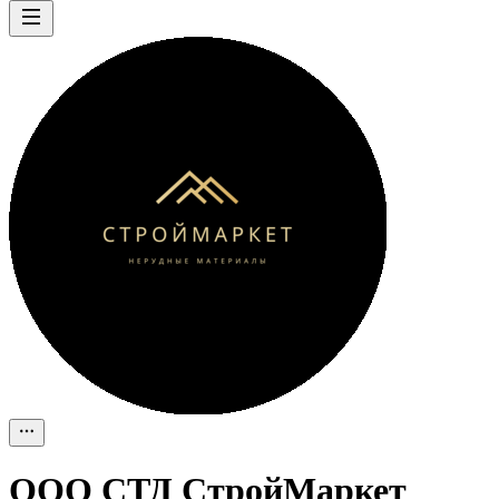
ООО
СТД СтройМаркет