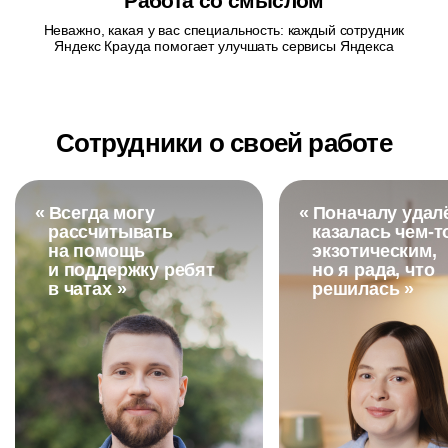
Работа со смыслом
Неважно, какая у вас специальность: каждый сотрудник
Яндекс Крауда помогает улучшать сервисы Яндекса
Сотрудники о своей работе
«
Всегда могу
«
Поначалу удал
рассчитывать
казалась
чем-т
на помощь
экзотическим,
и поддержку ребят
но я рада, что
в чатах »
решилась »