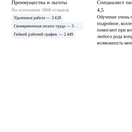
Преимущества и льготы
Специалист пи
поддержки
4,5
На основании
3868
отзывов
Обучение очень 
Удаленная работа — 3 428
подробное, колле
Своевременная оплата труда — 3 130
помогают при в
Гибкий рабочий график — 2 449
любого рода вопр
возможность мен
что очень выруч
жизненных ситу