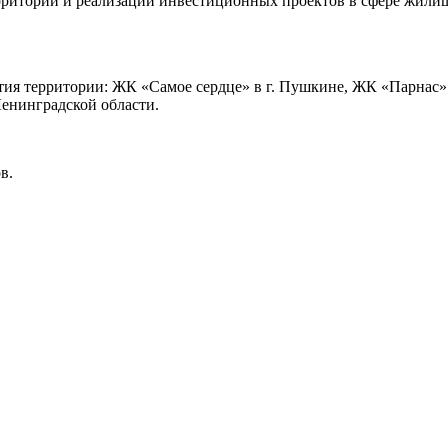
рриторий и реализации инвестиционных проектов в сфере жилищ
ия территории: ЖК «Самое сердце» в г. Пушкине, ЖК «Парнас» 
енинградской области.
в.