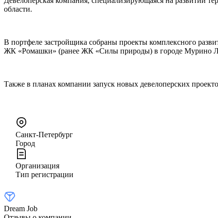
Девелоперская компания, специализирующаяся на развитии те
области.
В портфеле застройщика собраны проекты комплексного развит
ЖК «Ромашки» (ранее ЖК «Силы природы) в городе Мурино Л
Также в планах компании запуск новых девелоперских проекто
Санкт-Петербург
Город
Организация
Тип регистрации
Dream Job
Отзывы о компании