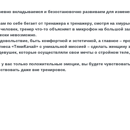
дневно вкладываемся и безостановочно развиваем для измене
м по себе бегает от тренажера к тренажеру, смотря на хмуры
0 человек, тренер что-то объясняет в микрофон на большой з
чески невозможно.
удовольствие, быть комфортной и эстетичной, а главное – п
тнеса «ТяниКачай» с уникальной миссией – сделать женщину з
девушек, которые осуществляли свои мечты о стройном теле,
 у вас только положительные эмоции, вы будете чувствовать 
йствовать даже вне тренировок.