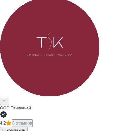
ООО
Тяникачай
4,2
8 отзывов
О компании