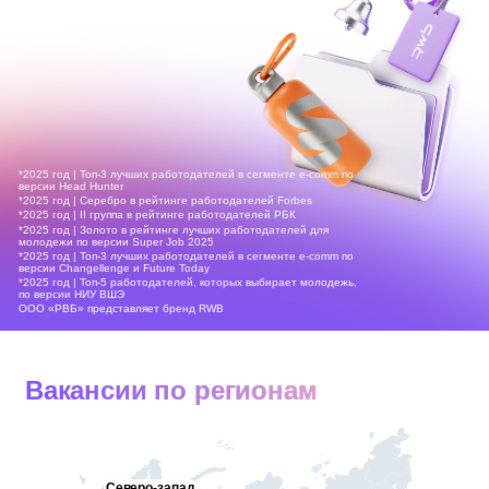
*2025 год | Топ-3 лучших работодателей в сегменте e-comm по
версии Head Hunter
*2025 год | Серебро в рейтинге работодателей Forbes
*2025 год | II группа в рейтинге работодателей РБК
*2025 год | Золото в рейтинге лучших работодателей для
молодежи по версии Super Job 2025
*2025 год | Топ-3 лучших работодателей в сегменте e-comm по
версии Changellenge и Future Today
*2025 год | Топ-5 работодателей, которых выбирает молодежь,
по версии НИУ ВШЭ
ООО «РВБ» представляет бренд RWB
Вакансии по регионам
Северо-запад