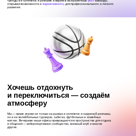
тренды в e-commerce и рекламе и верим в безграничный
рост
команды,
открывая возможности и
вариативность
для профессионального и личного
развития.
Хочешь отдохнуть
и переключиться — создаём
атмосферу
Мы — яркие игроки не только на рынках e‑commerce и наружной рекламы,
но и на волейбольных турнирах, забегах, футбольных и хоккейных
матчах. Вечерами наши офисы превращаются в пространства для отдыха
и общения — киберспортивное сообщество, книжный клуб и многое
другое.