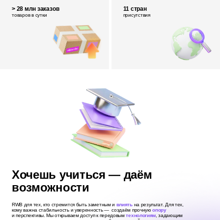
> 28 млн заказов
11 стран
товаров в сутки
присутствия
Хочешь учиться — даём
возможности
RWB для тех, кто стремится быть заметным и
влиять
на результат. Для тех,
кому важна стабильность и уверенность — создаём прочную
опору
и перспективы. Мы открываем доступ к передовым
технологиям
, задающим