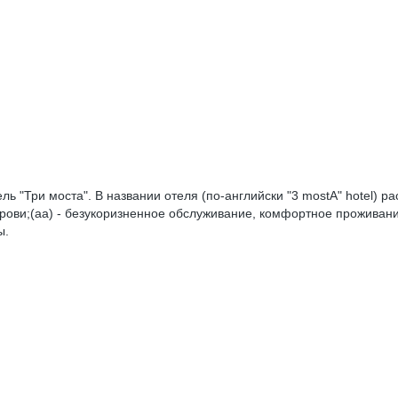
ь "Три моста". В названии отеля (по-английски "3 mostA" hotel) ра
рови;(аа) - безукоризненное обслуживание, комфортное проживание
ы.