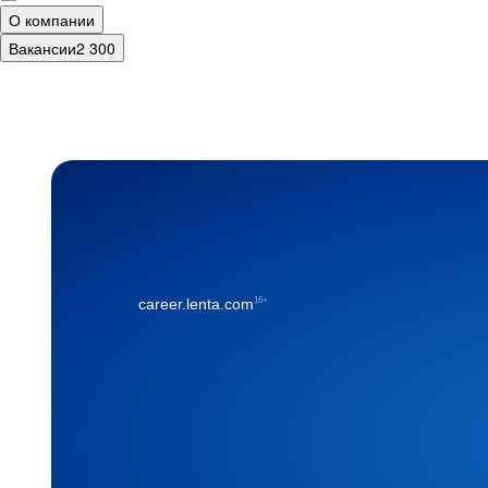
О компании
Вакансии
2 300
16+
career.lenta.com