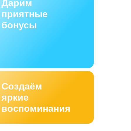
Дарим
приятные
бонусы
Создаём
яркие
воспоминания