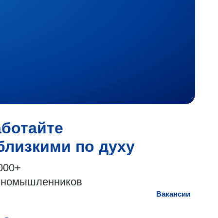
аботайте
близкими по духу
000+
иномышленников
Вакансии