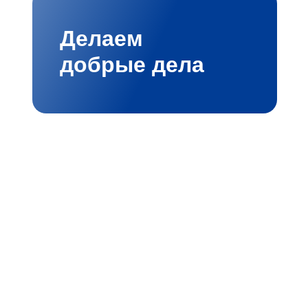
Делаем
добрые дела
мбициозными проектами