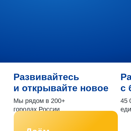
Развивайтесь
Р
и открывайте новое
с 
Мы рядом в 200+
45 
городах России
ед