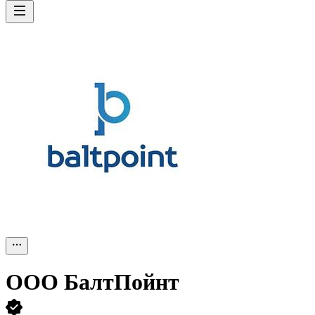
ООО
БалтПойнт