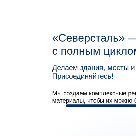
«Северсталь» —
с полным циклом
«Парящий мост»
«Парящий мост»
Скульптура
Скульптура
«Западный
Делаем здания, мосты и
«Лахта Центр»
«Родина‑мать зовёт!
«Родина‑мать зовёт!
скоростной диаметр
в парке Зарядье
в парке Зарядье
Присоединяйтесь!
Санкт-Петербург
Санкт‑Петербург
Волгоград
Волгоград
Москва
Москва
Мы создаем комплексные ре
материалы, чтобы их можно 
Молодые специалис
IT