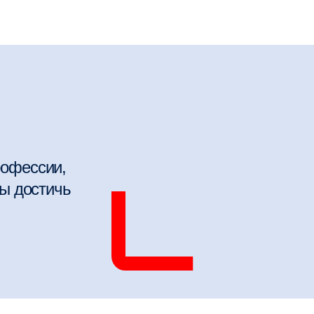
рофессии,
бы достичь