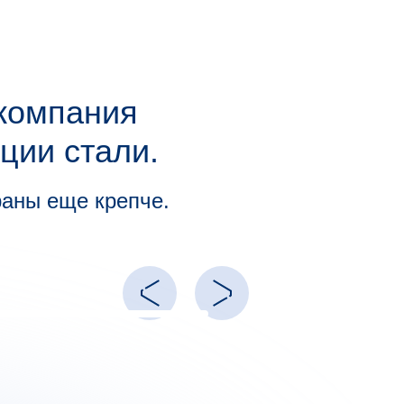
 компания
ции стали.
раны еще крепче.