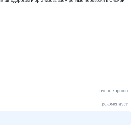
им автодорогам и организовываем речные перевозки в Сибири.
очень хорошо
рекомендует