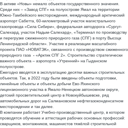
В активе «Новы» немало объектов государственного значения.
Среди них – «Завод СПГ» на полуострове Ямал на территории
Южно-Тамбейского месторождения, международный арктический
аэропорт Сабетта, 60-километровый участок магистрального
газопровода «Сила Сибири», федеральная автодорога «Сургут-
Салехард, участок Надым-Салехард», «Терминал по производству
и перегрузке сжиженного природного газа (СПГ) в порту Высоцк
Ленинградской области». Участие в реализации масштабного
проекта ПАО «НОВАТЭК», связанного с производством сжиженного
природного газа
-
«Арктик СПГ 2». Строительство стратегически
важного объекта – аэропорта «Утренний» на Гыданском
полуострове.
Ежегодно вводятся в эксплуатацию десятки важных строительных
объектов. Так, в 2022 году были введены объекты подготовки,
линейные объекты и объекты добычи Ево-Яхинского
лицензионного участка в Ямало-Ненецком автономном округе,
детский просветительский центр в Новокуйбышевске, ряд
автомобильных дорог на Салмановском нефтегазоконденсатном
месторождении и так далее.
В компании работает Учебно-производственный центр, в котором
проводятся обучение и аттестация рабочих основных профессий:
сварщиков, монтажников, машинистов тяжёлой строительной