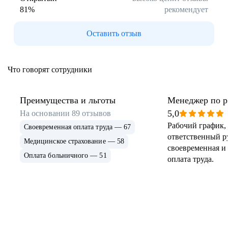
81
%
рекомендует
Оставить отзыв
Что говорят сотрудники
Преимущества и льготы
Менеджер по р
ЗАБОТА ДЛЯ НАС ВЫХОДИТ
Поддерживая фонд
«Со-единение»
,
клиентами
5,0
На основании
89
отзывов
ЗА РАМКИ
УХОДА ЗА КОЖЕЙ.
мы помогаем людям, которые
Рабочий график,
Своевременная оплата труда — 67
лишены возможности полноценно
ответственный р
Медицинское страхование — 58
видеть и слышать, чувствовать
своевременная и
Оплата больничного — 51
оплата труда.
тепло и счастье общения с людьми
Разнообразие, равенство
и миром.
и инклюзивность
Мы в Beiersdorf видим в вас личность —
вне зависимости от вашей должности или роли. Наши
сотрудники отражают индивидуальность наших
потребителей по всему миру и мы поддерживаем