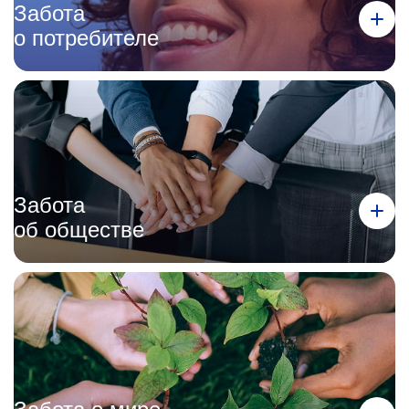
Забота
о потребителе
Забота
об обществе