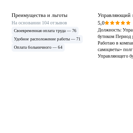
Преимущества и льготы
Управляющий 
5,0
На основании
104
отзывов
Должность: Упр
Своевременная оплата труда — 76
бутиком Период 
Удобное расположение работы — 71
Работаю в компа
Оплата больничного — 64
самоцветы» полг
Управляющего бут
время сложилось
положительное в
Первое, что хоче
это руководство
действительно г
редкость, эмпат
менеджмент. Рук
слышат свою ком
готовы помочь с
при этом сохран
профессиональн