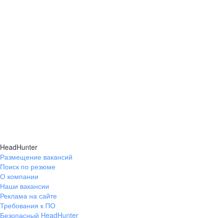
работы. Ну и, ко
продукт — это го
с украшениями, 
лучших традици
Императорского 
«РУССКИЕ СА
это отдельная це
изделие — это д
произведение иск
уважением к ист
качеством испол
это чувствуют, и
причастности к 
HeadHunter
вдохновляет каж
Размещение вакансий
Рекомендую ком
Поиск по резюме
надежного работ
О компании
человеческим ли
Наши вакансии
стандартами. П
Реклама на сайте
продолжать свой
Требования к ПО
профессиональны
Безопасный HeadHunter