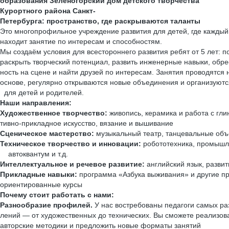
образования Зеленогорский дом детского творчества
Курортного района Санкт-
Петербурга: пространство, где раскрываются таланты
Это многопрофильное учреждение развития для детей, где каждый
находит занятие по интересам и способностям.
Мы создаём условия для всестороннего развития ребят от 5 лет: 
раскрыть творческий потенциал, развить инженерные навыки, обре
ность на сцене и найти друзей по интересам. Занятия проводятся
основе, регулярно открываются новые объединения и организуют
для детей и родителей.
Наши направления:
Художественное творчество:
живопись, керамика и работа с гли
тивно‑прикладное искусство, вязание и вышивание
Сценическое мастерство:
музыкальный театр, танцевальные об
Техническое творчество и инновации:
робототехника, промышл
автоквантум и т.д.
Интеллектуальное и речевое развитие:
английский язык, развит
Прикладные навыки:
программа «Азбука выживания» и другие пр
ориентированные курсы
Почему стоит работать с нами:
Разнообразие профилей.
У нас востребованы педагоги самых ра
лений — от художественных до технических. Вы сможете реализов
авторские методики и предложить новые форматы занятий