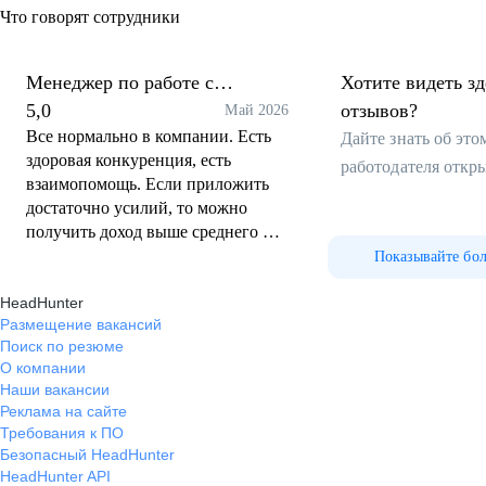
Что говорят сотрудники
Менеджер по работе с
Хотите видеть з
клиентами
5,0
отзывов?
Май 2026
Все нормально в компании. Есть
Дайте знать об эт
здоровая конкуренция, есть
работодателя откр
взаимопомощь. Если приложить
достаточно усилий, то можно
получить доход выше среднего по
рынку.
Показывайте бо
HeadHunter
Размещение вакансий
Поиск по резюме
О компании
Наши вакансии
Реклама на сайте
Требования к ПО
Безопасный HeadHunter
HeadHunter API