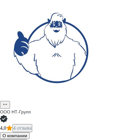
ООО
НТ-Групп
4,0
4 отзыва
О компании