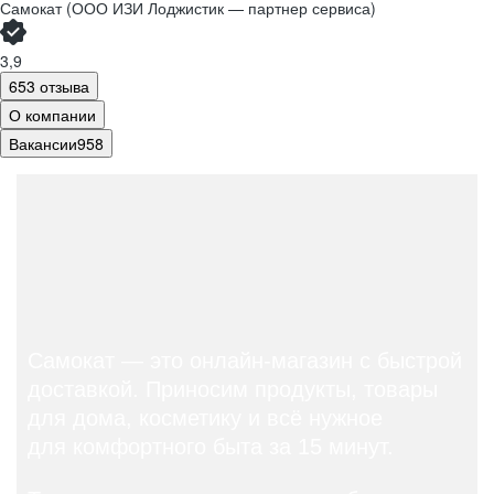
Самокат (ООО ИЗИ Лоджистик — партнер сервиса)
3,9
653 отзыва
О компании
Вакансии
958
Самокат — это онлайн-магазин с быстрой
доставкой.
Приносим продукты, товары
для
дома, косметику и всё нужное
для
комфортного быта за 15 минут.