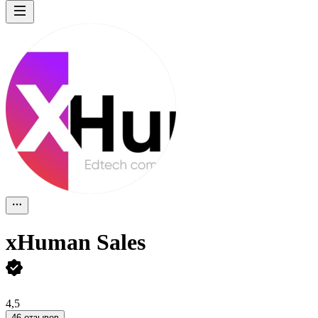
xHuman Sales
4,5
46 отзывов