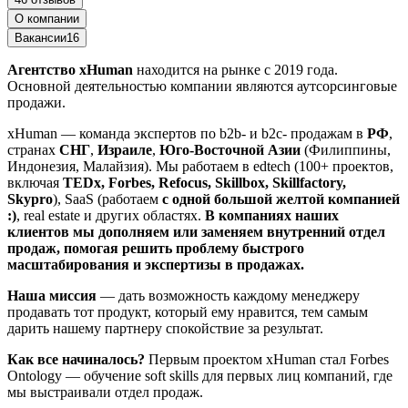
О компании
Вакансии
16
Агентство xHuman
находится на рынке с 2019 года.
Основной деятельностью компании являются аутсорсинговые
продажи.
xHuman — команда экспертов по b2b- и b2c- продажам в
РФ
,
странах
СНГ
,
Израиле
,
Юго-Восточной Азии
(Филиппины,
Индонезия, Малайзия). Мы работаем в edtech (100+ проектов,
включая
TEDx, Forbes, Refocus, Skillbox, Skillfactory,
Skypro
), SaaS (работаем
с одной большой желтой компанией
:)
, real estate и других областях.
В компаниях наших
клиентов мы дополняем или заменяем внутренний отдел
продаж, помогая решить проблему быстрого
масштабирования и экспертизы в продажах.
Наша миссия
— дать возможность каждому менеджеру
продавать тот продукт, который ему нравится, тем самым
дарить нашему партнеру спокойствие за результат.
Как все начиналось?
Первым проектом xHuman стал Forbes
Ontology — обучение soft skills для первых лиц компаний, где
мы выстраивали отдел продаж.