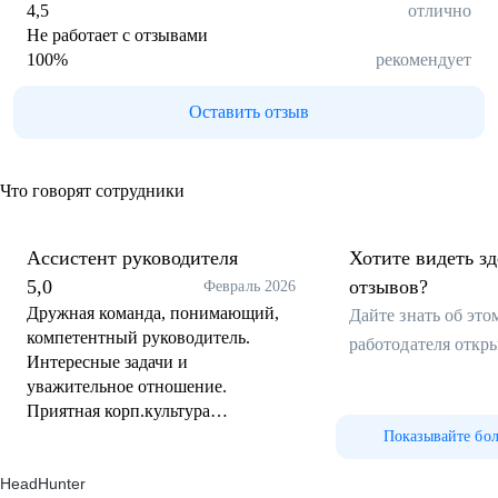
4,5
отлично
Не работает с отзывами
100
%
рекомендует
Оставить отзыв
Что говорят сотрудники
Ассистент руководителя
Хотите видеть з
5,0
отзывов?
Февраль 2026
Дружная команда, понимающий,
Дайте знать об эт
компетентный руководитель.
работодателя откр
Интересные задачи и
уважительное отношение.
Приятная корп.культура
(поздравления, подарки,
Показывайте бо
корпоративы..). Зп без задержек.
HeadHunter
Не зря люди тут работают годами