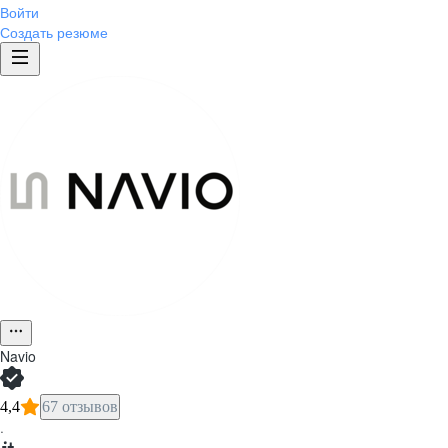
Войти
Создать резюме
Navio
4,4
67 отзывов
·