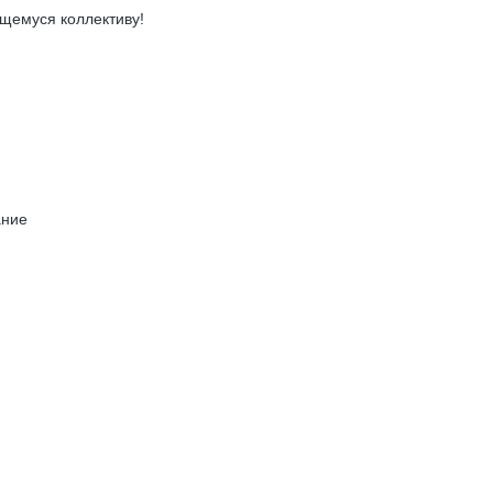
ющемуся коллективу!
ание