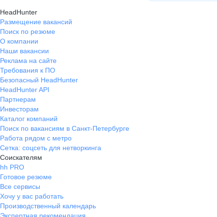
или процент от выработки,
HeadHunter
сотрудники решают сами, что им
Размещение вакансий
больше подходит. Коллектив
Поиск по резюме
отличный, работы хватает, в
О компании
принципе всем доволен.
Наши вакансии
Реклама на сайте
Требования к ПО
Безопасный HeadHunter
HeadHunter API
Партнерам
Инвесторам
Каталог компаний
Поиск по вакансиям в Санкт-Петербурге
Работа рядом с метро
Сетка: соцсеть для нетворкинга
Соискателям
hh PRO
Готовое резюме
Все сервисы
Хочу у вас работать
Производственный календарь
Экспертная рекомендация