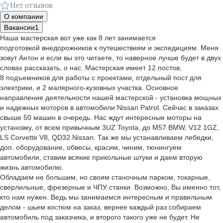
Нет отзывов
О компании
Вакансии
1
Наша мастерская вот уже как 8 лет занимается
подготовкой внедорожников к путешествиям и экспедициям. Меня
зовут Антон и если вы это читаете, то наверное лучше будет в двух
словах рассказать, о нас. Мастерская имеет 12 постов,
8 подъемников для работы с проектами, отдельный пост для
электрики, и 2 малярного-кузовных участка. Основное
направление деятельности нашей мастерской - установка мощных
и надежных моторов в автомобили Nissan Patrol. Сейчас в заказах
свыше 50 машин в очередь. Нас ждут интересные моторы на
установку, от всем привычным 3UZ Toyota, до M57 BMW, V12 1GZ,
LS Corvette V8, QD32 Nissan. Так же мы устанавливаем лебедки,
доп. оборудование, обвесы, красим, чиним, тюнингуем
автомобили, ставим всякие прикольные штуки и даем вторую
жизнь автомобилю.
Обладаем не большим, но своим станочным парком, токарные,
сверлильные, фрезерные и ЧПУ станки. Возможно, Вы именно тот,
кто нам нужен. Ведь мы занимаемся интересным и правильным
делом - шьем костюм на заказ, вернее каждый раз собираем
автомобиль под заказчика, и второго такого уже не будет. Не