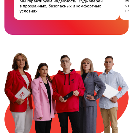
Мы 
Мы гарантируем надёжность. Будь уверен
что
в прозрачных, безопасных и комфортных
на 
условиях.