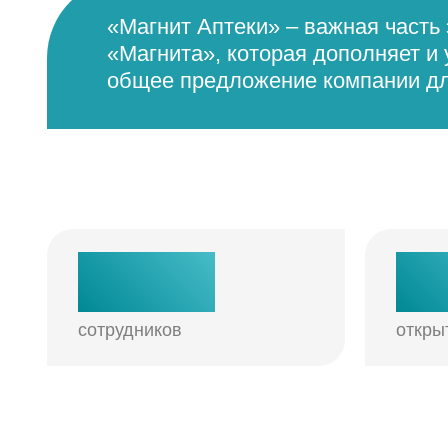
«Магнит Аптеки» – важная часть
«Магнита», которая дополняет и
общее предложение компании дл
MAGNIT
TECH
Сеть «М
живи где х
2 600
2
переезжай
ма
«Магнит
сотрудников
откры
>
200 000
>
частны
сотрудников магазинов
торго
регио
За 30 лет мы соо