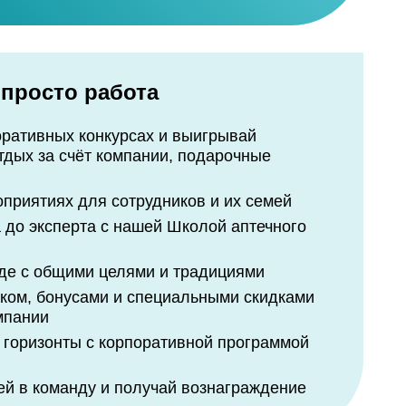
пливай экспертный опыт
венные
азе знаний
ложится
вые марки
ай квалификацию
тересующую вакансию
м подробные гайды о продукции
тренинги и онлайн-обучение
 просто работа
 и грамотной работы с покупателями
ы за стаж и премии за квалификацию
ссы по автоматизации
корпоративный telegram-канал
карьеру с возможностями
и и кешбэк 10%
оративных конкурсах и выигрывай
нформацией
а и клиентского сервиса
го роста
тдых за счёт компании, подарочные
нейшем ритейлере страны с развитыми
 бьюти-бот, который помогает найти
и
бые вопросы
приятиях для сотрудников и их семей
а до эксперта с нашей Школой аптечного
де с общими целями и традициями
оудобнее
ком, бонусами и специальными скидками
ябова
мпании
 с домом
 горизонты с корпоративной программой
стких дискаунтеров В1
Ф и оставайся с нами
й в команду и получай вознаграждение
атную карту любимого банка