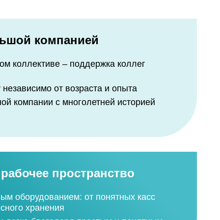
упным логистическим оператором
 ещё больше!
1 040
льшой компанией
й путь
ративных
ом коллективе – поддержка коллег
среднее число
ии.
торговых позиций
 независимо от возраста и опыта
ли ты
ной компании с многолетней историей
ов,
а готовы
та.
сивее!
рабочее пространство
ым оборудованием: от понятных касс
сного хранения