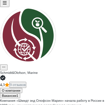
Schmidt&Olofson, Marine
4,3
9 отзывов
О компании
Вакансии
1
Компания «Шмидт энд Олофсон Марин» начала работу в России в