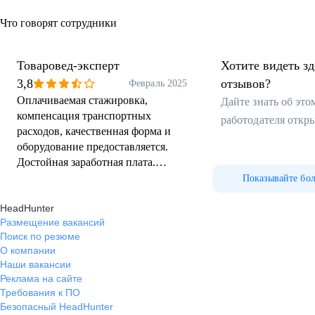
Что говорят сотрудники
Товаровед-эксперт
Хотите видеть з
3,8
отзывов?
Февраль 2025
Оплачиваемая стажировка,
Дайте знать об эт
компенсация транспортных
работодателя откр
расходов, качественная форма и
оборудование предоставляется.
Достойная заработная плата.
Руководство адекватное, подробно
Показывайте бо
ответят на все вопросы,
HeadHunter
подскажут, всегда на связи, всегда
Размещение вакансий
на стороне своих сотрудников.
Поиск по резюме
Особенно порадовало, что
О компании
работодатель выполняет все свои
Наши вакансии
обязательства, озвученые при
Реклама на сайте
трудоустройстве.
Требования к ПО
Безопасный HeadHunter