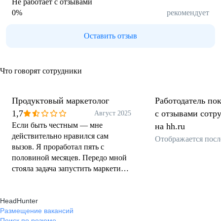
Не работает с отзывами
0
%
рекомендует
Оставить отзыв
Что говорят сотрудники
Продуктовый маркетолог
Работодатель пок
1,7
с отзывами сотр
Август 2025
Если быть честным — мне
на hh.ru
действительно нравился сам
Отображается посл
вызов. Я проработал пять с
половиной месяцев. Передо мной
стояла задача запустить маркетинг
для edtech-платформы с
амбициями. Это был не ленивый
HeadHunter
«процесс ради процесса», а
Размещение вакансий
настоящий вызов: непонятный
Поиск по резюме