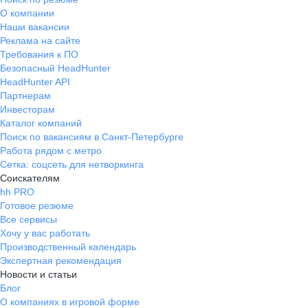
рынок учителей математики,
О компании
сложный B2B и B2C-продукт,
Наши вакансии
минимально работающая воронка,
Реклама на сайте
слабый бренд. Я получал полную
Требования к ПО
свободу в постановке гипотез, в
Безопасный HeadHunter
проработке стратегии и запуске
HeadHunter API
первого внятного
Партнерам
позиционирования. Также у
Инвесторам
Каталог компаний
компании есть крутые на бумаге
Поиск по вакансиям в Санкт-Петербурге
партнёрства — с МЭШ, Сколково,
Работа рядом с метро
Сбером, и несколько сильных
Сетка: соцсеть для нетворкинга
разработчиков, с которыми
Соискателям
действительно приятно работать.
hh PRO
Можно попробовать себя в роли
Готовое резюме
продуктового маркетолога,
Все сервисы
копирайтера, исследователя и даже
Хочу у вас работать
продакт-менеджера — всё в одном
Производственный календарь
лице. Это место для тех, кто хочет
Экспертная рекомендация
Новости и статьи
научиться выживать в хаосе, где
Блог
нет системы, стабильности и
О компаниях в игровой форме
поддержки. И если вы идёте