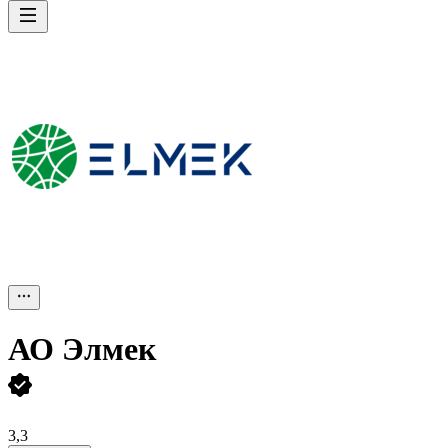
АО
Элмек
3,3