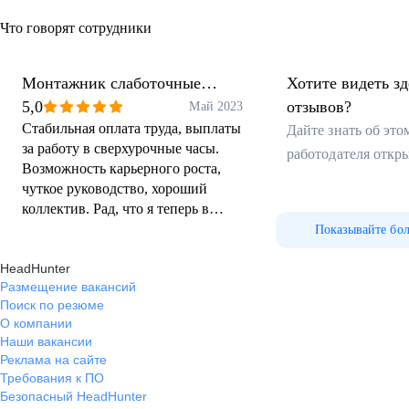
Что говорят сотрудники
Монтажник слаботочные
Хотите видеть з
системы
5,0
отзывов?
Май 2023
Стабильная оплата труда, выплаты
Дайте знать об эт
за работу в сверхурочные часы.
работодателя откр
Возможность карьерного роста,
чуткое руководство, хороший
коллектив. Рад, что я теперь в
команде БНТ ВИДЕО.
Показывайте бо
HeadHunter
Размещение вакансий
Поиск по резюме
О компании
Наши вакансии
Реклама на сайте
Требования к ПО
Безопасный HeadHunter