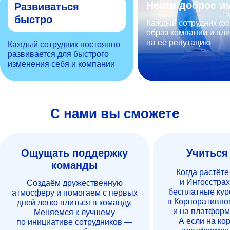
Нести доброе и
Развиваться
быстро
Каждый сотрудник ф
образ компании и вли
на её репутацию
Каждый сотрудник постоянно
развивается для быстрого
изменения себя и компании
С нами вы сможете
Ощущать поддержку
Учиться
команды
Когда растёте
и Ингосстрах
Создаём дружественную
бесплатные кур
атмосферу и помогаем с первых
в Корпоративно
дней легко влиться в команду.
и на платформ
Меняемся к лучшему
А если на ко
по инициативе сотрудников —