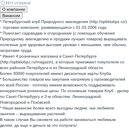
Нет отзывов
О компании
Вакансии
* Петербургский клуб Природного земледелия (http://spbklubpz.ru/)
- торговая компания, развивающаяся с 01.03.2006 года.
* Помогает садоводам и огородникам (с помощью обучения
Природному земледелию и продажи лучших товаров) выращивать
полезные для здоровья высокие урожаи с меньшими, чем обычно,
затратами труда.
* Имеет 4 розничных магазина в Санкт-Петербурге
(http://spbklubpz.ru/magazin), в которые приезжают покупатели со
всех районов Петербурга и из Ленинградской области.
Более 30000 покупателей имеют дисконтные карты Клуба.
* Большинство товаров мы закупаем напрямую у производителей
по всей России - поэтому имеем возможность поддерживать
конкурентные розничные цены. По основным товарам Клуб - дилер
по Санкт-Петербургу и 3-м областям: Ленинградской,
Новгородской и Псковской.
* Наши вакансии более всего выгодны людям, чье любимое
занятие – выращивание растений.
В таком случае Вы сможете на работе заниматься любимым
делом, да еще и деньги за это получать!