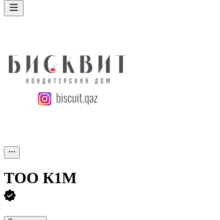
ТОО
К1М