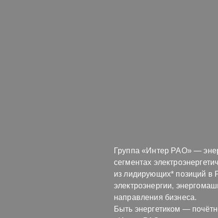
Группа «Интер РАО» — энер
сегментах электроэнергети
из лидирующих* позиций в Р
электроэнергии, энергомаш
направления бизнеса.
Быть энергетиком — почётн