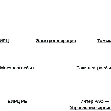
ЕИРЦ
Электрогенерация
Томск
Мосэнергосбыт
Башэлектросбы
ЕИРЦ РБ
Интер РАО —
Управление серви