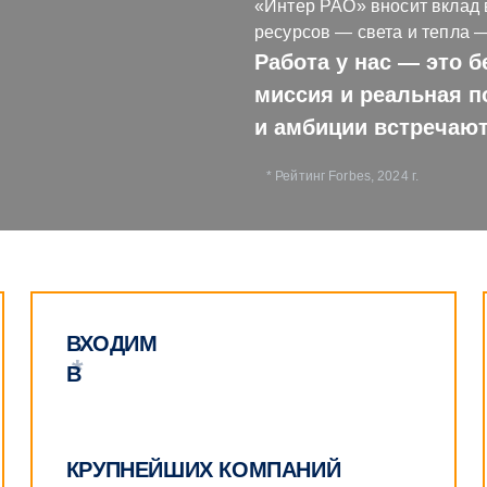
«Интер РАО» вносит вклад 
ресурсов — света и тепла 
Работа у нас — это 
миссия и реальная п
и амбиции встречают
* Рейтинг Forbes, 2024 г.
ВХОДИМ
*
В
КРУПНЕЙШИХ КОМПАНИЙ