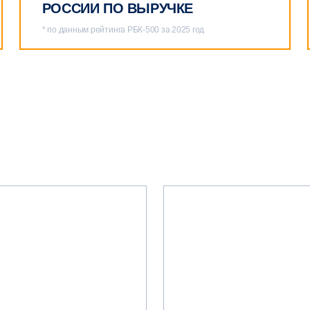
РОССИИ ПО ВЫРУЧКЕ
* по данным рейтинга РБК‑500 за 2025 год