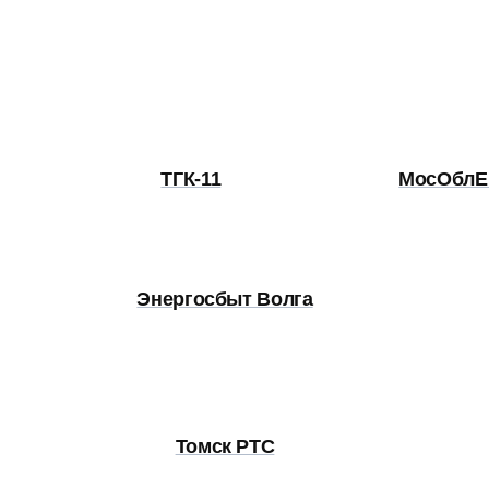
ТГК-11
МосОбл
Энергосбыт Волга
Томск РТС