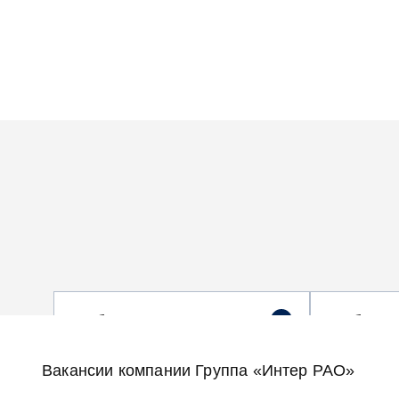
Выбрать направление
Выбрать
Электрогенерация
Москва
Вакансии компании
Группа «Интер РАО»
Теплогенерация
Московска
Энергосбыт, ЕИРЦ, НЭСК
Алтайский