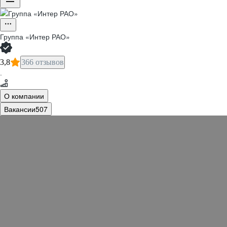
Группа «Интер РАО»
3,8
366 отзывов
·
О компании
Вакансии
507