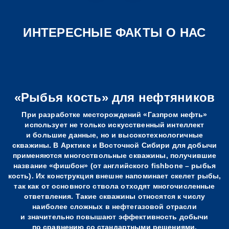
рисками
и трансфера внутренней экспертизы,
передачи знаний и навыков сотрудникам
ИНТЕРЕСНЫЕ ФАКТЫ О НАС
в периметре всей компании.
Забота о здоровье сотрудников
Вверх! – программа по обеспечению
создаем комфортную и безопасную
карьерного роста и обучению кадровых
рабочую среду
резервистов для перехода на новые
развиваем здоровый образ жизни
«Рыбья кость» для нефтяников
управленческие уровни.
предоставляем программы
При разработке месторождений «Газпром нефть»
Лига профессионалов – ежегодный кросс-
психологической помощи
использует не только искусственный интеллект
функциональный турнир между
обеспечиваем ДМС и доплаты
и большие данные, но и высокотехнологичные
сотрудниками 11 профессиональных
скважины. В Арктике и Восточной Сибири для добычи
при нахождении на больничном
применяются многоствольные скважины, получившие
направлений.
выделяем дополнительные
название «фишбон» (от английского fishbone – рыбья
компенсации по уходу за ребенком
кость). Их конструкция внешне напоминает скелет рыбы,
так как от основного ствола отходят многочисленные
ответвления. Такие скважины относятся к числу
наиболее сложных в нефтегазовой отрасли
Единая система мотивации
и значительно повышают эффективность добычи
по сравнению со стандартными решениями.