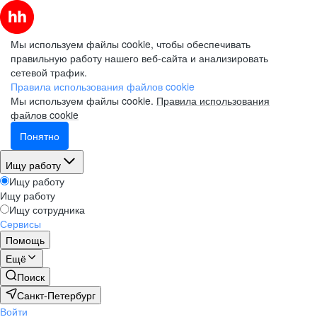
Мы используем файлы cookie, чтобы обеспечивать
Финансы, экономика и стратегическое развитие
правильную работу нашего веб-сайта и анализировать
О компании
Работа с персоналом и организационное развитие
сетевой трафик.
Правила использования файлов cookie
Закупки
Мы используем файлы cookie.
Правила использования
Почему мы
Коммуникации и Юриспруденция
файлов cookie
Административная поддержка
Понятно
Выберите направление работы
Охрана труда и защита окружающей среды
Ищу работу
Логистика
Ищу работу
Продажи
Ищу работу
Ищу сотрудника
Работа на АЗС
Сервисы
Работа на нефтебазах
Помощь
Рабочие позиции
Ещё
Строительство
Поиск
Разведка и добыча
Санкт-Петербург
Войти
Бурение и нефтепереработка