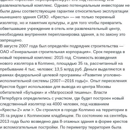
развлекательный комплекс. Однако потенциальным инвесторам не
были даны соответствующие гарантии относительно эксплуатации
нынешнего здания СИЗО. «Кресты» — не только тюремный
изолятор, но и памятник культуры, и для того чтобы превратить
обветшавшее учреждение в отель или развлекательный центр,
необходима внутренняя перепланировка здания, а по закону это
запрещено.
В августе 2007 года был определён подрядчик строительства —
ОАО «Генеральная строительная корпорация». Срок переезда в
новый тюремный комплекс: 2015 год. Стоимость возведения
нового изолятора в Колпино, площадью 35 га, рассчитанный на
пребывание 4 тыс. человек: 13,5 млрд руб. Деньги выделяются в
рамках федеральной целевой программы «Развитие уголовно-
исполнительной системы (2007—2016 годы)». Опыт переселения
Крестов будет использован для вывода из центра Москвы
обитателей «Бутырки» и «Матросской тишины». Власти
Петербурга определились с участком, где будет построен новый
следственный изолятор на 4000 человек, под названием
«Кресты-2» или >. Он строился в городе Колпино на территории в
35 га рядом с Колпинским кладбищем. По состоянию на сентябрь
2013 года было возведено два 8-этажных здания в форме крестов
и вспомогательные постройки. По периметру территория была