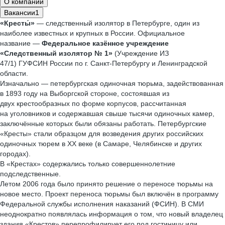
О компании
Вакансии
1
«Кресты́»
— следственный изолятор в Петербурге, один из
наиболее известных и крупных в России. Официальное
название —
Федеральное казённое учреждение
«Следственный изолятор № 1»
(Учреждение ИЗ
47/1) ГУФСИН России по г. Санкт-Петербургу и Ленинградской
области.
Изначально — петербургская одиночная тюрьма, задействованная
в 1893 году на Выборгской стороне, состоявшая из
двух крестообразных по форме корпусов, рассчитанная
на уголовников и содержавшая свыше тысячи одиночных камер,
заключённые которых были обязаны работать. Петербургские
«Кресты» стали образцом для возведения других российских
одиночных тюрем в XX веке (в Самаре, Челябинске и других
городах).
В «Крестах» содержались только совершеннолетние
подследственные.
Летом 2006 года было принято решение о переносе тюрьмы на
новое место. Проект переноса тюрьмы был включён в программу
Федеральной службы исполнения наказаний (ФСИН). В СМИ
неоднократно появлялась информация о том, что новый владелец
здания «Крестов» перепрофилирует его под гостиницу или