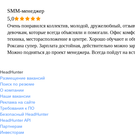
SMM-менеджер
5,0
Очень понравился коллектив, молодой, дружелюбный, отзы
девочкам, которые всегда объясняли и помогали. Офис комф
техника, месторасположение в центре. Хорошо обучают и объясняют, руководитель
Роксана супер. Зарплата достойная, действительно можно зарабатывать больше, расти.
Можно подняться до проект менеджера. Всегда пойдут на встречу если нужно
отпроситься.
HeadHunter
Размещение вакансий
Поиск по резюме
О компании
Наши вакансии
Реклама на сайте
Требования к ПО
Безопасный HeadHunter
HeadHunter API
Партнерам
Инвесторам