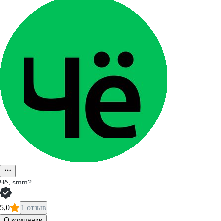
Чё, smm?
5,0
1 отзыв
О компании