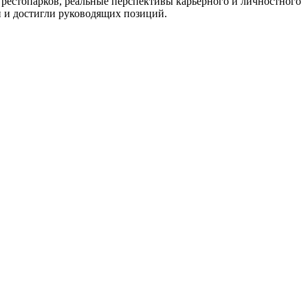
 рестопарков, реальные перспективы карьерного и личностного
и и достигли руководящих позиций.