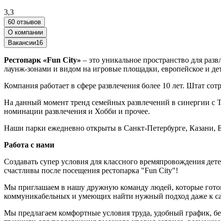
3,3
60 отзывов
О компании
Вакансии
16
Рестопарк «Fun City»
– это уникальное пространство для раз
лаунж-зонами и видом на игровые площадки, европейское и дет
Компания работает в сфере развлечения более 10 лет. Штат сот
На данный момент тренд семейных развлечений в синергии с ТР
номинации развлечения и Хобби и прочее.
Наши парки ежедневно открыты в Санкт-Петербурге, Казани, 
Работа с нами
Создавать супер условия для классного времяпровождения дет
счастливы после посещения рестопарка "Fun City"!
Мы приглашаем в нашу дружную команду людей, которые готовы
коммуникабельных и умеющих найти нужный подход даже к с
Мы предлагаем комфортные условия труда, удобный график, бе