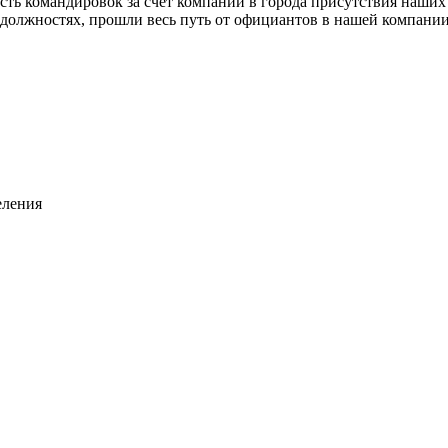
сть командировок за счет компании в города присутствия наших
 должностях, прошли весь путь от официантов в нашей компани
еления