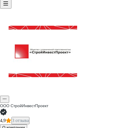
ООО
СтройИнвестПроект
4,9
3 отзыва
О компании