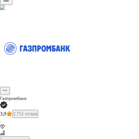
Газпромбанк
3,9
2 751 отзыв
·