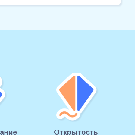
мание
Открытость