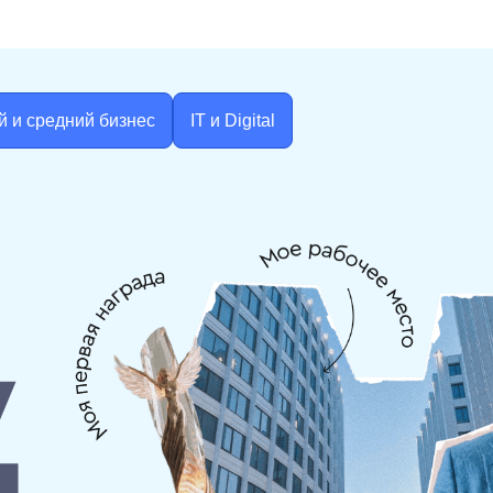
й
и средний бизнес
IT и Digital