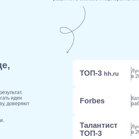
е,
Лу
ТОП-3
hh.ru
в 2
езультат.
гать идеи
Кат
Forbes
ву, доверяют
раб
и.
Талантист
Лу
ТОП-3
в 2