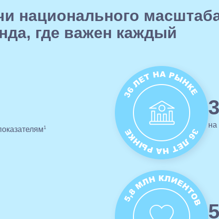
чи национального масштаба
нда, где важен каждый
3
на
1
показателям
5