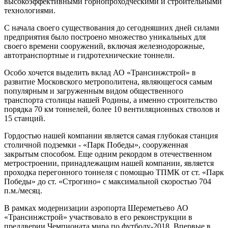
высокоэффективными горнопроходческими и строительными
технологиями.
С начала своего существования до сегодняшних дней силами
предприятия было построено множество уникальных для
своего времени сооружений, включая железнодорожные,
автотранспортные и гидротехнические тоннели.
Особо хочется выделить вклад АО «Трансинжстрой» в
развитие Московского метрополитена, являющегося самым
популярным и загруженным видом общественного
транспорта столицы нашей Родины, а именно строительство
порядка 70 км тоннелей, более 10 вентиляционных стволов и
15 станций.
Гордостью нашей компании является самая глубокая станция
столичной подземки - «Парк Победы», сооруженная
закрытым способом. Еще одним рекордом в отечественном
метростроении, принадлежащим нашей компании, является
проходка перегонного тоннеля с помощью ТПМК от ст. «Парк
Победы» до ст. «Строгино» с максимальной скоростью 704
п.м./месяц.
В рамках модернизации аэропорта Шереметьево АО
«Трансинжстрой» участвовало в его реконструкции в
преддверии Чемпионата мира по футболу-2018. Впервые в